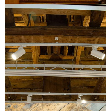
На южной лестнице оставлен без штукатурки такой же
потолок и рядом раскрыта конструкция стены,
состоящей из вертикально поставленных плах.
Аналогичные раскрытия стен сделаны и на первом
этаже. Мы неслучайно обратили внимание на стены из
вертикальных конструкций. Подобный прием не
характерен для русского деревянного зодчества.
Видимо, это отражение южнорусских строительных
традиций, тяготеющих к каркасу.