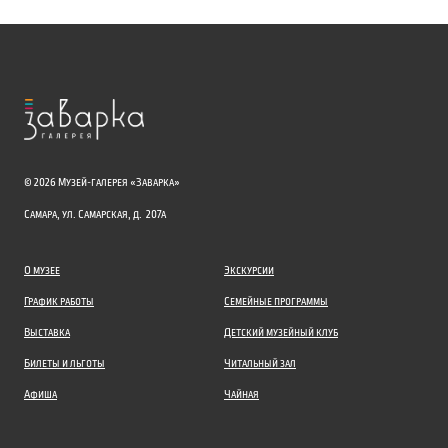
Двери
Дверные полотна отреставрированы, новые
реставрационные вставки слегка тонированы,
воссоздано одно недостающее парное филенчатое
полотно. Вокруг подлинных дверей собраны
сохранившиеся подлинные наличники.