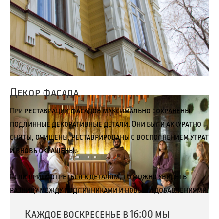
Полы
Полы, в силу многочисленных повреждений, заменены
новыми. Однако все хорошо сохранившиеся подлинные
доски пола собраны из разных помещений дома и
уложены во входном южном коридоре и перед
лестницей. Исторические доски пола выделены тем,
что они очищены, не тонированы и просто покрыты
лаком.