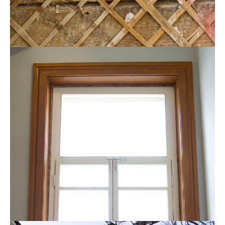
Потолок
Конструкции потолка сделаны из толстых досок по
черепным брускам, прибитым к балкам большими
коваными гвоздями.
Раскрытие потолка сделано для демонстрации
исторических конструкций, обычно скрываемых
штукатуркой.