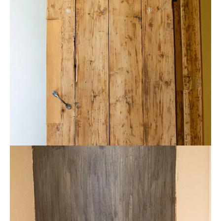
Лестницы
Ступени и конструкции южной лестницы полностью
подлинные, ограждения воссозданы в силу
многочисленных утрат и повреждений. На северной
лестнице тоже осталось несколько подлинных
элементов, но там их мало, и специально выявлять их
не было смысла. Ограждения лестниц пришлось
сделать из нового материала, но по формам они
соответствуют историческим образцам.