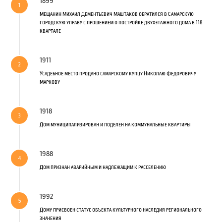
1899
Мещанин Михаил Дементьевич Маштаков обратился в Самарскую
городскую управу с прошением о постройке двухэтажного дома в 118
квартале
1911
Усадебное место продано самарскому купцу Николаю Федоровичу
Маркову
1918
Дом муниципализирован и поделен на коммунальные квартиры
1988
Дом признан аварийным и надлежащим к расселению
1992
Дому присвоен статус объекта культурного наследия регионального
значения