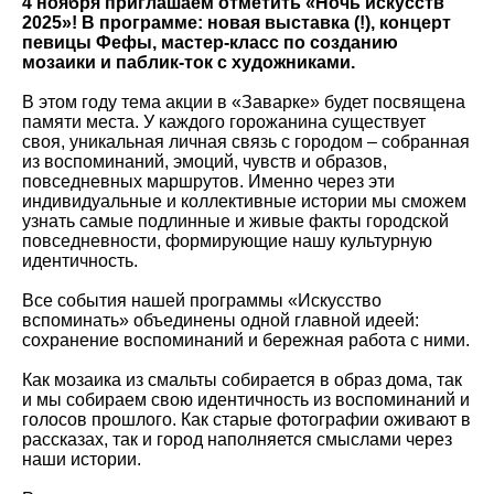
4 ноября приглашаем отметить «Ночь искусств
2025»! В программе: новая выставка (!), концерт
певицы Фефы, мастер-класс по созданию
мозаики и паблик-ток с художниками.
В этом году тема акции в «Заварке» будет посвящена
памяти места. У каждого горожанина существует
своя, уникальная личная связь с городом – собранная
из воспоминаний, эмоций, чувств и образов,
повседневных маршрутов. Именно через эти
индивидуальные и коллективные истории мы сможем
узнать самые подлинные и живые факты городской
повседневности, формирующие нашу культурную
идентичность.
Все события нашей программы «Искусство
вспоминать» объединены одной главной идеей:
сохранение воспоминаний и бережная работа с ними.
Как мозаика из смальты собирается в образ дома, так
и мы собираем свою идентичность из воспоминаний и
голосов прошлого. Как старые фотографии оживают в
рассказах, так и город наполняется смыслами через
наши истории.