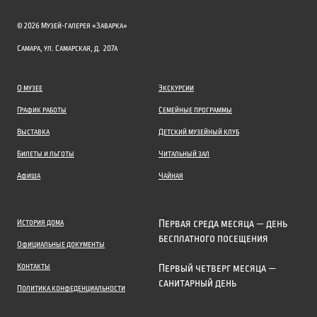
© 2026 Музей-галерея «Заварка»
Самара, ул. Самарская, д. 207а
О музее
Экскурсии
График работы
Семейные программы
Выставка
Детский музейный клуб
Билеты и льготы
Читальный зал
Афиша
Чайная
История дома
Первая среда месяца — день
бесплатного посещения
Официальные документы
Контакты
Первый четверг месяца —
санитарный день
Политика конфеденциальности